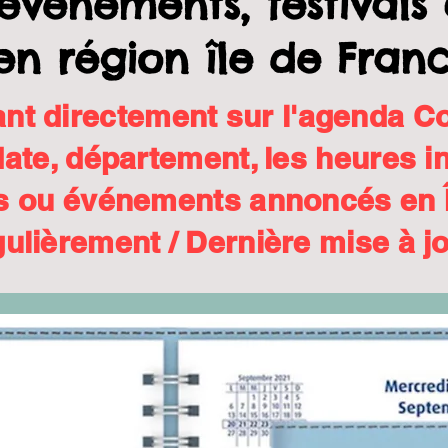
 événements, festival
en
région
île de Franc
ant directement sur l'agenda C
date, département, les heures 
als ou événements annoncés en 
gulièrement / Dernière mise à jo