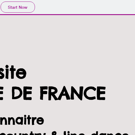
Start Now
site
LE DE FRANCE
nnaitre