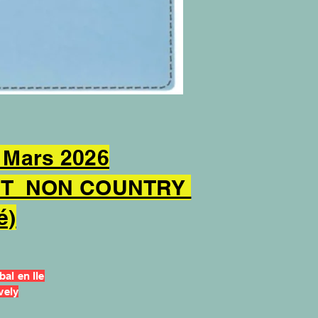
Mars 2026
 ET NON COUNTRY
é)
bal en Ile
vely