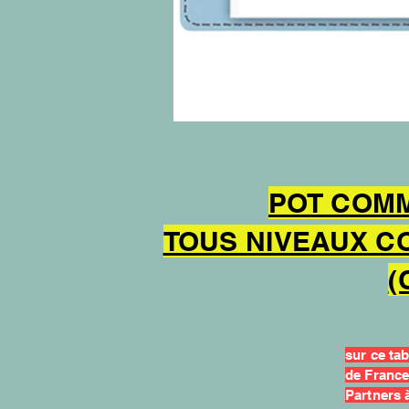
POT COMM
TOUS NIVEAUX C
(
sur ce tab
de France
Partners 